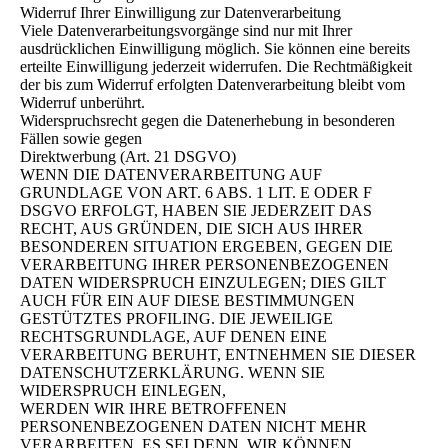
Widerruf Ihrer Einwilligung zur Datenverarbeitung
Viele Datenverarbeitungsvorgänge sind nur mit Ihrer
ausdrücklichen Einwilligung möglich. Sie können eine bereits
erteilte Einwilligung jederzeit widerrufen. Die Rechtmäßigkeit
der bis zum Widerruf erfolgten Datenverarbeitung bleibt vom
Widerruf unberührt.
Widerspruchsrecht gegen die Datenerhebung in besonderen
Fällen sowie gegen
Direktwerbung (Art. 21 DSGVO)
WENN DIE DATENVERARBEITUNG AUF
GRUNDLAGE VON ART. 6 ABS. 1 LIT. E ODER F
DSGVO ERFOLGT, HABEN SIE JEDERZEIT DAS
RECHT, AUS GRÜNDEN, DIE SICH AUS IHRER
BESONDEREN SITUATION ERGEBEN, GEGEN DIE
VERARBEITUNG IHRER PERSONENBEZOGENEN
DATEN WIDERSPRUCH EINZULEGEN; DIES GILT
AUCH FÜR EIN AUF DIESE BESTIMMUNGEN
GESTÜTZTES PROFILING. DIE JEWEILIGE
RECHTSGRUNDLAGE, AUF DENEN EINE
VERARBEITUNG BERUHT, ENTNEHMEN SIE DIESER
DATENSCHUTZERKLÄRUNG. WENN SIE
WIDERSPRUCH EINLEGEN,
WERDEN WIR IHRE BETROFFENEN
PERSONENBEZOGENEN DATEN NICHT MEHR
VERARBEITEN, ES SEI DENN, WIR KÖNNEN