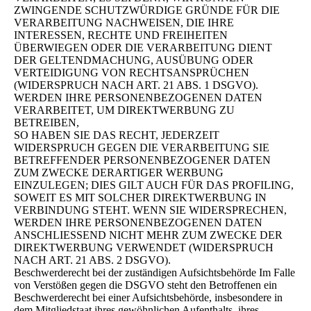
ZWINGENDE SCHUTZWÜRDIGE GRÜNDE FÜR DIE
VERARBEITUNG NACHWEISEN, DIE IHRE
INTERESSEN, RECHTE UND FREIHEITEN
ÜBERWIEGEN ODER DIE VERARBEITUNG DIENT
DER GELTENDMACHUNG, AUSÜBUNG ODER
VERTEIDIGUNG VON RECHTSANSPRÜCHEN
(WIDERSPRUCH NACH ART. 21 ABS. 1 DSGVO).
WERDEN IHRE PERSONENBEZOGENEN DATEN
VERARBEITET, UM DIREKTWERBUNG ZU
BETREIBEN,
SO HABEN SIE DAS RECHT, JEDERZEIT
WIDERSPRUCH GEGEN DIE VERARBEITUNG SIE
BETREFFENDER PERSONENBEZOGENER DATEN
ZUM ZWECKE DERARTIGER WERBUNG
EINZULEGEN; DIES GILT AUCH FÜR DAS PROFILING,
SOWEIT ES MIT SOLCHER DIREKTWERBUNG IN
VERBINDUNG STEHT. WENN SIE WIDERSPRECHEN,
WERDEN IHRE PERSONENBEZOGENEN DATEN
ANSCHLIESSEND NICHT MEHR ZUM ZWECKE DER
DIREKTWERBUNG VERWENDET (WIDERSPRUCH
NACH ART. 21 ABS. 2 DSGVO).
Beschwerderecht bei der zuständigen Aufsichtsbehörde Im Falle
von Verstößen gegen die DSGVO steht den Betroffenen ein
Beschwerderecht bei einer Aufsichtsbehörde, insbesondere in
dem Mitgliedstaat ihres gewöhnlichen Aufenthalts, ihres